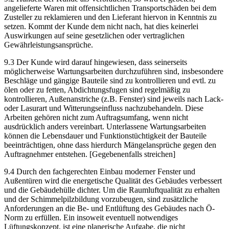
angelieferte Waren mit offensichtlichen Transportschäden bei dem
Zusteller zu reklamieren und den Lieferant hiervon in Kenntnis zu
setzen. Kommt der Kunde dem nicht nach, hat dies keinerlei
Auswirkungen auf seine gesetzlichen oder vertraglichen
Gewährleistungsansprüche.
9.3 Der Kunde wird darauf hingewiesen, dass seinerseits
möglicherweise Wartungsarbeiten durchzuführen sind, insbesondere
Beschläge und gängige Bauteile sind zu kontrollieren und evtl. zu
ölen oder zu fetten, Abdichtungsfugen sind regelmäßig zu
kontrollieren, Außenanstriche (z.B. Fenster) sind jeweils nach Lack-
oder Lasurart und Witterungseinfluss nachzubehandeln. Diese
Arbeiten gehören nicht zum Auftragsumfang, wenn nicht
ausdrücklich anders vereinbart. Unterlassene Wartungsarbeiten
können die Lebensdauer und Funktionstüchtigkeit der Bauteile
beeinträchtigen, ohne dass hierdurch Mängelansprüche gegen den
Auftragnehmer entstehen. [Gegebenenfalls streichen]
9.4 Durch den fachgerechten Einbau moderner Fenster und
Außentüren wird die energetische Qualität des Gebäudes verbessert
und die Gebäudehülle dichter. Um die Raumluftqualität zu erhalten
und der Schimmelpilzbildung vorzubeugen, sind zusätzliche
Anforderungen an die Be- und Entlüftung des Gebäudes nach Ö-
Norm zu erfüllen. Ein insoweit eventuell notwendiges
Lüftungskonzept, ist eine planerische Aufgabe, die nicht