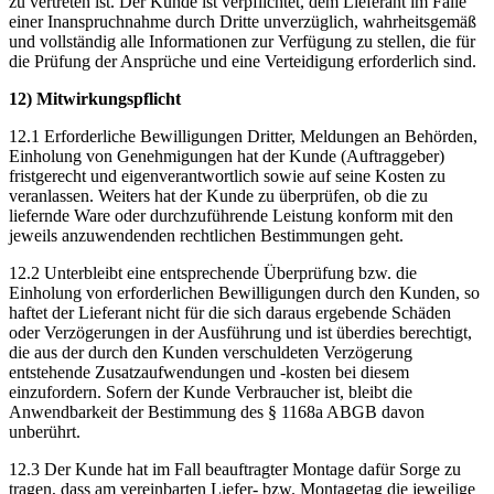
zu vertreten ist. Der Kunde ist verpflichtet, dem Lieferant im Falle
einer Inanspruchnahme durch Dritte unverzüglich, wahrheitsgemäß
und vollständig alle Informationen zur Verfügung zu stellen, die für
die Prüfung der Ansprüche und eine Verteidigung erforderlich sind.
12) Mitwirkungspflicht
12.1 Erforderliche Bewilligungen Dritter, Meldungen an Behörden,
Einholung von Genehmigungen hat der Kunde (Auftraggeber)
fristgerecht und eigenverantwortlich sowie auf seine Kosten zu
veranlassen. Weiters hat der Kunde zu überprüfen, ob die zu
liefernde Ware oder durchzuführende Leistung konform mit den
jeweils anzuwendenden rechtlichen Bestimmungen geht.
12.2 Unterbleibt eine entsprechende Überprüfung bzw. die
Einholung von erforderlichen Bewilligungen durch den Kunden, so
haftet der Lieferant nicht für die sich daraus ergebende Schäden
oder Verzögerungen in der Ausführung und ist überdies berechtigt,
die aus der durch den Kunden verschuldeten Verzögerung
entstehende Zusatzaufwendungen und -kosten bei diesem
einzufordern. Sofern der Kunde Verbraucher ist, bleibt die
Anwendbarkeit der Bestimmung des § 1168a ABGB davon
unberührt.
12.3 Der Kunde hat im Fall beauftragter Montage dafür Sorge zu
tragen, dass am vereinbarten Liefer- bzw. Montagetag die jeweilige