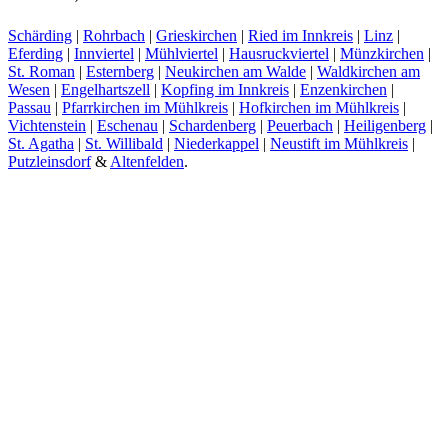
Schärding
|
Rohrbach
|
Grieskirchen
|
Ried im Innkreis
|
Linz
|
Eferding
|
Innviertel
|
Mühlviertel
|
Hausruckviertel
|
Münzkirchen
|
St. Roman
|
Esternberg
|
Neukirchen am Walde
|
Waldkirchen am
Wesen
|
Engelhartszell
|
Kopfing im Innkreis
|
Enzenkirchen
|
Passau
|
Pfarrkirchen im Mühlkreis
|
Hofkirchen im Mühlkreis
|
Vichtenstein
|
Eschenau
|
Schardenberg
|
Peuerbach
|
Heiligenberg
|
St. Agatha
|
St. Willibald
|
Niederkappel
|
Neustift im Mühlkreis
|
Putzleinsdorf
&
Altenfelden
.