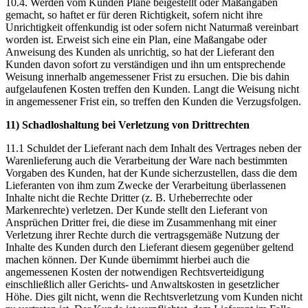
10.4. Werden vom Kunden Pläne beigestellt oder Maßangaben
gemacht, so haftet er für deren Richtigkeit, sofern nicht ihre
Unrichtigkeit offenkundig ist oder sofern nicht Naturmaß vereinbart
worden ist. Erweist sich eine ein Plan, eine Maßangabe oder
Anweisung des Kunden als unrichtig, so hat der Lieferant den
Kunden davon sofort zu verständigen und ihn um entsprechende
Weisung innerhalb angemessener Frist zu ersuchen. Die bis dahin
aufgelaufenen Kosten treffen den Kunden. Langt die Weisung nicht
in angemessener Frist ein, so treffen den Kunden die Verzugsfolgen.
11) Schadloshaltung bei Verletzung von Drittrechten
11.1 Schuldet der Lieferant nach dem Inhalt des Vertrages neben der
Warenlieferung auch die Verarbeitung der Ware nach bestimmten
Vorgaben des Kunden, hat der Kunde sicherzustellen, dass die dem
Lieferanten von ihm zum Zwecke der Verarbeitung überlassenen
Inhalte nicht die Rechte Dritter (z. B. Urheberrechte oder
Markenrechte) verletzen. Der Kunde stellt den Lieferant von
Ansprüchen Dritter frei, die diese im Zusammenhang mit einer
Verletzung ihrer Rechte durch die vertragsgemäße Nutzung der
Inhalte des Kunden durch den Lieferant diesem gegenüber geltend
machen können. Der Kunde übernimmt hierbei auch die
angemessenen Kosten der notwendigen Rechtsverteidigung
einschließlich aller Gerichts- und Anwaltskosten in gesetzlicher
Höhe. Dies gilt nicht, wenn die Rechtsverletzung vom Kunden nicht