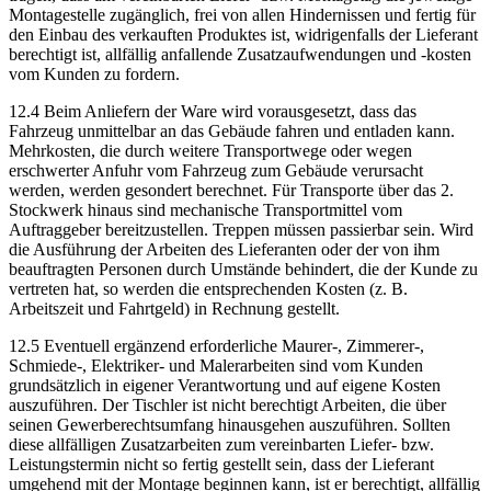
Montagestelle zugänglich, frei von allen Hindernissen und fertig für
den Einbau des verkauften Produktes ist, widrigenfalls der Lieferant
berechtigt ist, allfällig anfallende Zusatzaufwendungen und -kosten
vom Kunden zu fordern.
12.4 Beim Anliefern der Ware wird vorausgesetzt, dass das
Fahrzeug unmittelbar an das Gebäude fahren und entladen kann.
Mehrkosten, die durch weitere Transportwege oder wegen
erschwerter Anfuhr vom Fahrzeug zum Gebäude verursacht
werden, werden gesondert berechnet. Für Transporte über das 2.
Stockwerk hinaus sind mechanische Transportmittel vom
Auftraggeber bereitzustellen. Treppen müssen passierbar sein. Wird
die Ausführung der Arbeiten des Lieferanten oder der von ihm
beauftragten Personen durch Umstände behindert, die der Kunde zu
vertreten hat, so werden die entsprechenden Kosten (z. B.
Arbeitszeit und Fahrtgeld) in Rechnung gestellt.
12.5 Eventuell ergänzend erforderliche Maurer-, Zimmerer-,
Schmiede-, Elektriker- und Malerarbeiten sind vom Kunden
grundsätzlich in eigener Verantwortung und auf eigene Kosten
auszuführen. Der Tischler ist nicht berechtigt Arbeiten, die über
seinen Gewerberechtsumfang hinausgehen auszuführen. Sollten
diese allfälligen Zusatzarbeiten zum vereinbarten Liefer- bzw.
Leistungstermin nicht so fertig gestellt sein, dass der Lieferant
umgehend mit der Montage beginnen kann, ist er berechtigt, allfällig