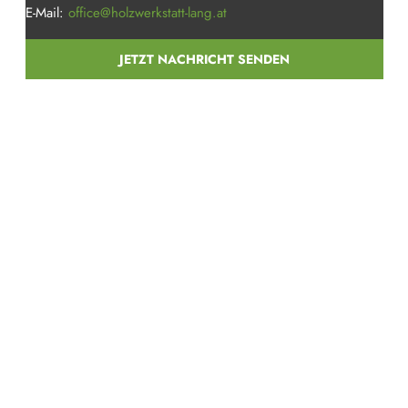
E-Mail:
office@
holzwerkstatt-lang.at
JETZT NACHRICHT SENDEN