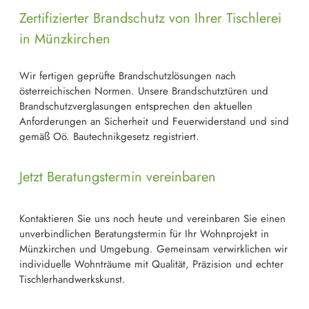
Zertifizierter Brandschutz von Ihrer Tischlerei
in Münzkirchen
Wir fertigen geprüfte Brandschutzlösungen nach
österreichischen Normen. Unsere Brandschutztüren und
Brandschutzverglasungen entsprechen den aktuellen
Anforderungen an Sicherheit und Feuerwiderstand und sind
gemäß Oö. Bautechnikgesetz registriert.
Jetzt Beratungstermin vereinbaren
Kontaktieren Sie uns noch heute und vereinbaren Sie einen
unverbindlichen Beratungstermin für Ihr Wohnprojekt in
Münzkirchen und Umgebung. Gemeinsam verwirklichen wir
individuelle Wohnträume mit Qualität, Präzision und echter
Tischlerhandwerkskunst.