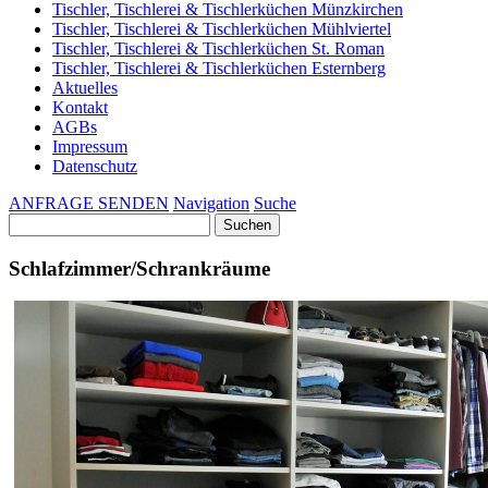
Tischler, Tischlerei & Tischlerküchen Münzkirchen
Tischler, Tischlerei & Tischlerküchen Mühlviertel
Tischler, Tischlerei & Tischlerküchen St. Roman
Tischler, Tischlerei & Tischlerküchen Esternberg
Aktuelles
Kontakt
AGBs
Impressum
Datenschutz
ANFRAGE SENDEN
Navigation
Suche
Suchen
nach:
Schlafzimmer/Schrankräume