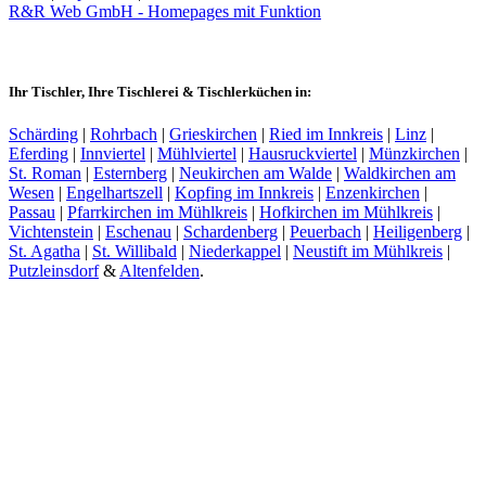
R&R Web GmbH - Homepages mit Funktion
Ihr Tischler, Ihre Tischlerei & Tischlerküchen in:
Schärding
|
Rohrbach
|
Grieskirchen
|
Ried im Innkreis
|
Linz
|
Eferding
|
Innviertel
|
Mühlviertel
|
Hausruckviertel
|
Münzkirchen
|
St. Roman
|
Esternberg
|
Neukirchen am Walde
|
Waldkirchen am
Wesen
|
Engelhartszell
|
Kopfing im Innkreis
|
Enzenkirchen
|
Passau
|
Pfarrkirchen im Mühlkreis
|
Hofkirchen im Mühlkreis
|
Vichtenstein
|
Eschenau
|
Schardenberg
|
Peuerbach
|
Heiligenberg
|
St. Agatha
|
St. Willibald
|
Niederkappel
|
Neustift im Mühlkreis
|
Putzleinsdorf
&
Altenfelden
.