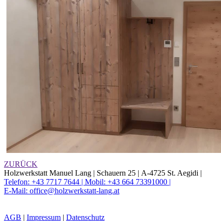
ZURÜCK
Holzwerkstatt Manuel Lang |
Schauern 25 |
A-4725 St. Aegidi |
Telefon: +43 7717 7644 |
Mobil: +43 664 73391000 |
E-Mail: office@holzwerkstatt-lang.at
AGB
|
Impressum
|
Datenschutz